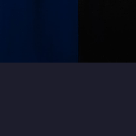
Kazutomo Suzuki は、現在準備中です。
キーワードから探す
BUY WHAT YOU LOVE.
Artwork by Kazutomo Suzuki, from Japan.